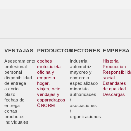
VENTAJAS
PRODUCTOS
SECTORES
EMPRESA
Asesoramiento
coches
industria
Historia
profesional
motocicleta
automotriz
Produccion
personal
oficina y
mayoreo y
Responsibilid
disponibilidad
empresa
comercio
social
de entrega
hogar,
especializado
Estandares
a corto
viajes, ocio
minorista
de qualidad
plazo
vendajes y
authoridades
Descargas
fechas de
esparadrapos
/
entrega
ÖNORM
asociaciones
cortas
/
productos
organizaciones
individuales