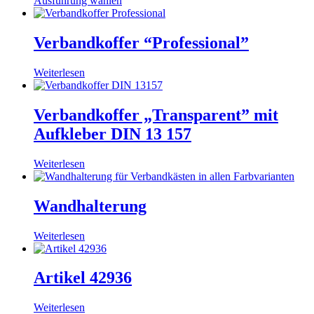
Ausführung wählen
Produkt
weist
mehrere
Verbandkoffer “Professional”
Varianten
auf.
Weiterlesen
Die
Optionen
können
Verbandkoffer „Transparent” mit
auf
der
Aufkleber DIN 13 157
Produktseite
gewählt
Weiterlesen
werden
Wandhalterung
Weiterlesen
Artikel 42936
Weiterlesen