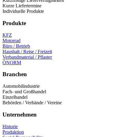
Kurzfristige Lieferverfügbarkeit
werden
Die
Kurze Liefertermine
Optionen
Individuelle Produkte
können
auf
Produkte
der
Produktseite
KFZ
gewählt
Motorrad
werden
Büro / Betrieb
Haushalt / Reise / Freizeit
Verbandmaterial / Pflaster
ÖNORM
Branchen
Automobilindustrie
Fach- und Großhandel
Einzelhandel
Behörden / Verbände / Vereine
Unternehmen
Historie
Produktion