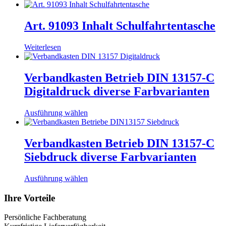
Art. 91093 Inhalt Schulfahrtentasche
Weiterlesen
Verbandkasten Betrieb DIN 13157-C
Digitaldruck diverse Farbvarianten
Dieses
Ausführung wählen
Produkt
weist
mehrere
Verbandkasten Betrieb DIN 13157-C
Varianten
Siebdruck diverse Farbvarianten
auf.
Die
Optionen
Dieses
Ausführung wählen
können
Produkt
auf
weist
Ihre Vorteile
der
mehrere
Produktseite
Varianten
Persönliche Fachberatung
gewählt
auf.