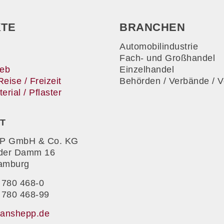
TE
BRANCHEN
Automobilindustrie
Fach- und Großhandel
ieb
Einzelhandel
Reise / Freizeit
Behörden / Verbände / V
rial / Pflaster
T
P GmbH & Co. KG
der Damm 16
amburg
 780 468-0
 780 468-99
hanshepp.de