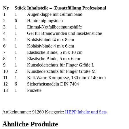
Nr.
Stück
Inhaltsteile – Zusatzfüllung Professional
1
1
Augenklappe mit Gummiband
2
6
Hautreinigungstuch
3
1
Einmal-Notfallbeatmungshilfe
4
1
Gel für Brandwunden und Insektenstiche
5
1
Kohäsivbinde 4 m x 8 cm
6
1
Kohäsivbinde 4 m x 6 cm
7
1
Elastische Binde, 5 m x 10 cm
8
1
Elastische Binde, 5 m x 6 cm
9
1
Kunstlederschutz für Finger Größe L
10
2
Kunstlederschutz für Finger Größe M
11
1
Kalt-Warm Kompresse, 130 mm x 140 mm
12
6
Sicherheitsnadeln DIN 7404
13
1
Pinzette
Artikelnummer:
91260
Kategorie:
HEPP Inhalte und Sets
Ähnliche Produkte