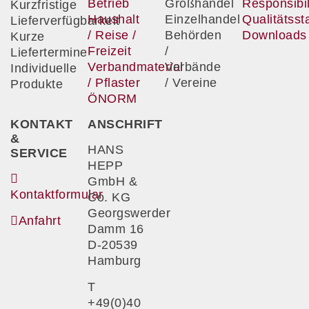
Betrieb
Großhandel
Responsibil
Kurzfristige
Haushalt
Einzelhandel
Qualitätss
Lieferverfügbarkeit
/ Reise /
Behörden
Downloads
Kurze
Freizeit
/
Liefertermine
Verbandmaterial
Verbände
Individuelle
/ Pflaster
/ Vereine
Produkte
ÖNORM
KONTAKT
ANSCHRIFT
&
HANS
SERVICE
HEPP
GmbH &
Kontaktformular
Co. KG
Georgswerder
Anfahrt
Damm 16
D-20539
Hamburg
T
+49(0)40