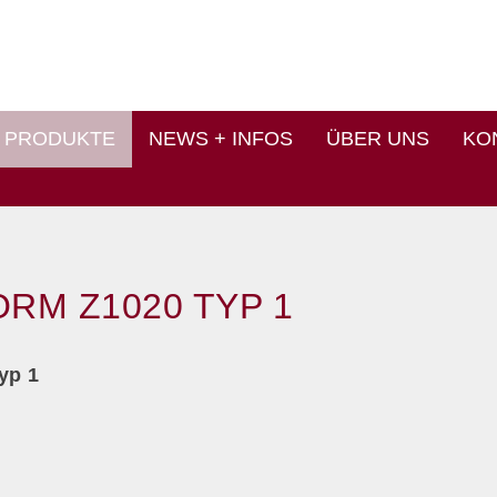
PRODUKTE
NEWS + INFOS
ÜBER UNS
KO
ORM Z1020 TYP 1
yp 1
,