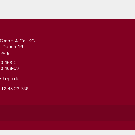
GmbH & Co. KG
r Damm 16
burg
80 468-0
80 468-99
shepp.de
 13 45 23 738