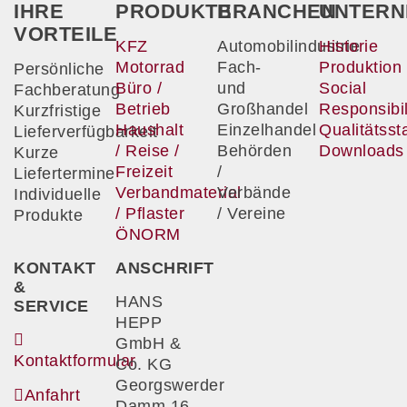
IHRE
PRODUKTE
BRANCHEN
UNTERN
VORTEILE
KFZ
Automobilindustrie
Historie
Motorrad
Fach-
Produktion
Persönliche
Büro /
und
Social
Fachberatung
Betrieb
Großhandel
Responsibil
Kurzfristige
Haushalt
Einzelhandel
Qualitätss
Lieferverfügbarkeit
/ Reise /
Behörden
Downloads
Kurze
Freizeit
/
Liefertermine
Verbandmaterial
Verbände
Individuelle
/ Pflaster
/ Vereine
Produkte
ÖNORM
KONTAKT
ANSCHRIFT
&
HANS
SERVICE
HEPP
GmbH &
Kontaktformular
Co. KG
Georgswerder
Anfahrt
Damm 16