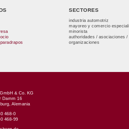
OS
SECTORES
industria automotriz
mayoreo y comercio especial
resa
minorista
 ocio
authoridades / asociaciones /
sparadrapos
organizaciones
GmbH & Co. KG
r Damm 16
urg, Alemania
80 468-0
80 468-99
shepp.de