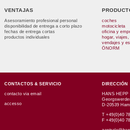
VENTAJAS
PRODUCT
Asesoramiento profesional personal
coches
disponibilidad de entrega a corto plazo
motocicleta
fechas de entrega cortas
oficina y emp
productos individuales
hogar, viajes,
vendajes y e
ÖNORM
CONTACTOS & SERVICIO
DIRECCIÓN
contacto via email
HANS HEPP 
Georgswerde
accesso
D-20539 Hamb
T +49(0)40 7
F +49(0)40 7
zentrale@han